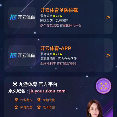
产品选型
在科技前沿，IGBT 产品质量举足轻重，其引线轮廓检测极为关
键。
联系方式
IGBT 引线检测要求繁杂且严格。精确测量方面，长度、宽度、厚
度等尺寸必须精准无误，以贴合设计规格。位置精度需精准确定，保
障与其他部件的准确对接。完整性检查要严密排查变形、折断等问
题，因细微损坏都可能使性能大打折扣。焊接质量评估至关重要，虚
返回顶部
焊、漏焊等绝不能出现，以确保电气与导热性能良好。表面质量检测
也不能含糊，划痕、氧化等缺陷都可能埋下隐患。
在批量生产中，一致性检测是核心诉求。光场相机检测系统优势
突出，视频中显示的即为运用米兰app官方官网光场检测平台实时检
测IGBT的动态演示过程。结合先进图像处理算法，光场相机检测系统
精准提取测量参数，高效判断缺陷，为IGBT产品的高品质生产提供了
有力保障。
光场相机单次拍摄瞬时获取引线全面信息，大幅提升检测效率，
完美匹配生产线快速检测节奏。多重聚焦、多重视角功能让不同深度
的引线同时清晰成像，消除传统对焦盲区，检测无遗漏。四维成像更